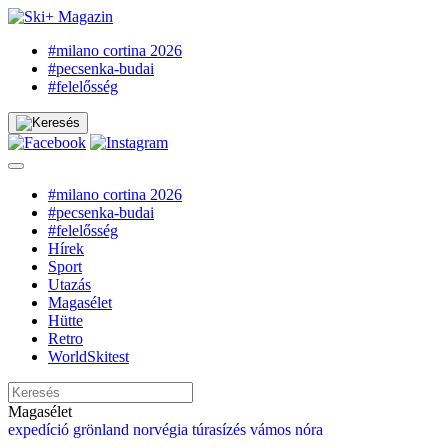
#milano cortina 2026
#pecsenka-budai
#felelősség
#milano cortina 2026
#pecsenka-budai
#felelősség
Hírek
Sport
Utazás
Magasélet
Hütte
Retro
WorldSkitest
Magasélet
expedíció
grönland
norvégia
túrasízés
vámos nóra