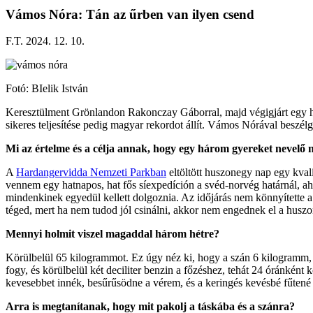
Vámos Nóra: Tán az űrben van ilyen csend
F.T. 2024. 12. 10.
Fotó: BIelik István
Keresztülment Grönlandon Rakonczay Gáborral, majd végigjárt egy há
sikeres teljesítése pedig magyar rekordot állít. Vámos Nórával beszélg
Mi az értelme és a célja annak, hogy egy három gyereket nevel
A
Hardangervidda Nemzeti Parkban
eltöltött huszonegy nap egy kval
vennem egy hatnapos, hat fős síexpedíción a svéd-norvég határnál, aho
mindenkinek egyedül kellett dolgoznia. Az időjárás nem könnyítette a 
téged, mert ha nem tudod jól csinálni, akkor nem engednek el a huszo
Mennyi holmit viszel magaddal három hétre?
Körülbelül 65 kilogrammot. Ez úgy néz ki, hogy a szán 6 kilogramm, és
fogy, és körülbelül két deciliter benzin a főzéshez, tehát 24 óránként
kevesebbet innék, besűrűsödne a vérem, és a keringés kevésbé fűtené 
Arra is megtanítanak, hogy mit pakolj a táskába és a szánra?