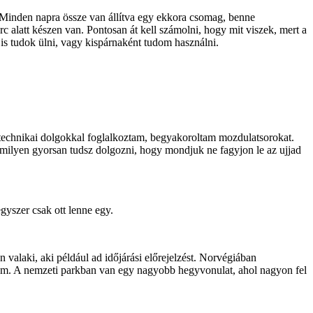
 Minden napra össze van állítva egy ekkora csomag, benne
erc alatt készen van. Pontosan át kell számolni, hogy mit viszek, mert a
is tudok ülni, vagy kispárnaként tudom használni.
A technikai dolgokkal foglalkoztam, begyakoroltam mozdulatsorokat.
milyen gyorsan tudsz dolgozni, hogy mondjuk ne fagyjon le az ujjad
yszer csak ott lenne egy.
n valaki, aki például ad időjárási előrejelzést. Norvégiában
ltem. A nemzeti parkban van egy nagyobb hegyvonulat, ahol nagyon fel