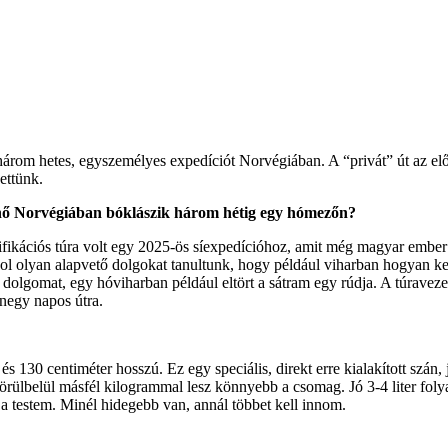
rom hetes, egyszemélyes expedíciót Norvégiában. A “privát” út az elő
ettünk.
ő nő Norvégiában bóklászik három hétig egy hómezőn?
ifikációs túra volt egy 2025-ös síexpedícióhoz, amit még magyar ember n
l olyan alapvető dolgokat tanultunk, hogy például viharban hogyan kell e
dolgomat, egy hóviharban például eltört a sátram egy rúdja. A túravezet
negy napos útra.
 130 centiméter hosszú. Ez egy speciális, direkt erre kialakított szán,
 körülbelül másfél kilogrammal lesz könnyebb a csomag. Jó 3-4 liter fol
a testem. Minél hidegebb van, annál többet kell innom.