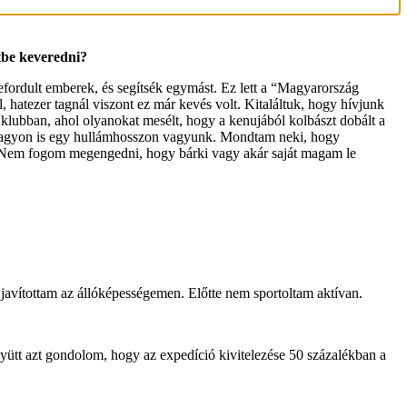
tbe keveredni?
fordult emberek, és segítsék egymást. Ez lett a “Magyarország
l, hatezer tagnál viszont ez már kevés volt. Kitaláltuk, hogy hívjunk
klubban, ahol olyanokat mesélt, hogy a kenujából kolbászt dobált a
gy nagyon is egy hullámhosszon vagyunk. Mondtam neki, hogy
n. Nem fogom megengedni, hogy bárki vagy akár saját magam le
 javítottam az állóképességemen. Előtte nem sportoltam aktívan.
yütt azt gondolom, hogy az expedíció kivitelezése 50 százalékban a