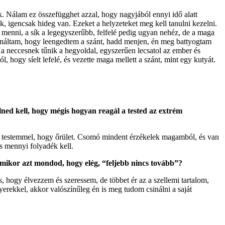
. Nálam ez összefügghet azzal, hogy nagyjából ennyi idő alatt
, igencsak hideg van. Ezeket a helyzeteket meg kell tanulni kezelni.
bb menni, a sík a legegyszerűbb, felfelé pedig ugyan nehéz, de a maga
 csináltam, hogy leengedtem a szánt, hadd menjen, én meg battyogtam
 Ha neccesnek tűnik a hegyoldal, egyszerűen lecsatol az ember és
l, hogy síelt lefelé, és vezette maga mellett a szánt, mint egy kutyát.
ned kell, hogy mégis hogyan reagál a tested az extrém
t testemmel, hogy őrület. Csomó mindent érzékelek magamból, és van
és mennyi folyadék kell.
amikor azt mondod, hogy elég, “feljebb nincs tovább”?
 hogy élvezzem és szeressem, de többet ér az a szellemi tartalom,
yerekkel, akkor valószínűleg én is meg tudom csinálni a saját