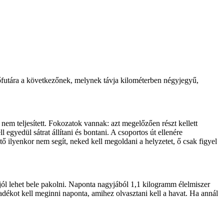
futára a következőnek, melynek távja kilométerben négyjegyű,
em teljesített. Fokozatok vannak: azt megelőzően részt kellett
gyedül sátrat állítani és bontani. A csoportos út ellenére
ő ilyenkor nem segít, neked kell megoldani a helyzetet, ő csak figyel
 jól lehet bele pakolni. Naponta nagyjából 1,1 kilogramm élelmiszer
yadékot kell meginni naponta, amihez olvasztani kell a havat. Ha annál