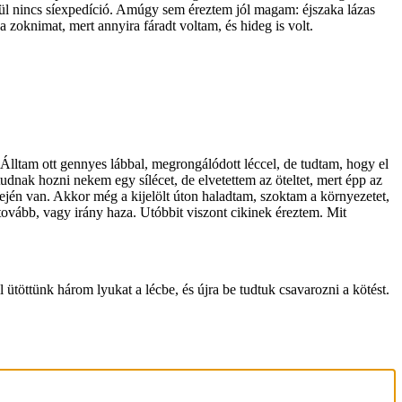
kül nincs síexpedíció. Amúgy sem éreztem jól magam: éjszaka lázas
 zoknimat, mert annyira fáradt voltam, és hideg is volt.
. Álltam ott gennyes lábbal, megrongálódott léccel, de tudtam, hogy el
udnak hozni nekem egy sílécet, de elvetettem az öteltet, mert épp az
elején van. Akkor még a kijelölt úton haladtam, szoktam a környezetet,
tovább, vagy irány haza. Utóbbit viszont cikinek éreztem. Mit
ütöttünk három lyukat a lécbe, és újra be tudtuk csavarozni a kötést.