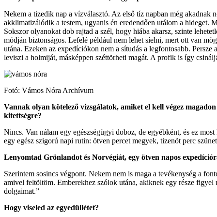
Nekem a tizedik nap a vízválasztó. Az első tíz napban még akadnak ne
akklimatizálódik a testem, ugyanis én eredendően utálom a hideget. M
Sokszor olyanokat dob rajtad a szél, hogy hiába akarsz, szinte lehetet
módján biztonságos. Lefelé például nem lehet síelni, mert ott van mög
utána. Ezeken az expedíciókon nem a sítudás a legfontosabb. Persze az 
leviszi a holmiját, másképpen széttörheti magát. A profik is így csinálj
Fotó: Vámos Nóra Archívum
Vannak olyan kötelező vizsgálatok, amiket el kell végez magadon
kitettségre?
Nincs. Van nálam egy egészségügyi doboz, de egyébként, és ez most 
egy egész szigorú napi rutin: ötven percet megyek, tizenöt perc szüne
Lenyomtad Grönlandot és Norvégiát, egy ötven napos expedícióra 
Szerintem sosincs végpont. Nekem nem is maga a tevékenység a fontos,
amivel feltöltöm. Emberekhez szólok utána, akiknek egy része figyel r
dolgaimat.”
Hogy viseled az egyedüllétet?