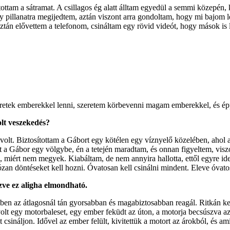
lítottam a sátramat. A csillagos ég alatt álltam egyedül a semmi közepén
 pillanatra megijedtem, aztán viszont arra gondoltam, hogy mi bajom le
n elővettem a telefonom, csináltam egy rövid videót, hogy mások is lás
retek emberekkel lenni, szeretem körbevenni magam emberekkel, és épp
lt veszekedés?
t volt. Biztosítottam a Gábort egy kötélen egy víznyelő közelében, ahol a
t a Gábor egy völgybe, én a tetején maradtam, és onnan figyeltem, visz
tette, miért nem megyek. Kiabáltam, de nem annyira hallotta, ettől egyre 
ózan döntéseket kell hozni. Óvatosan kell csinálni mindent. Eleve óva
ézve ez aligha elmondható.
en az átlagosnál tán gyorsabban és magabiztosabban reagál. Ritkán ker
t egy motorbaleset, egy ember feküdt az úton, a motorja becsúszva az ár
sináljon. Idővel az ember felült, kivitettük a motort az árokból, és ami