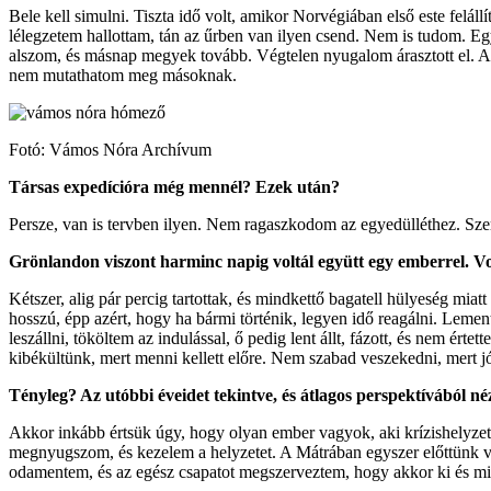
Bele kell simulni. Tiszta idő volt, amikor Norvégiában első este felál
lélegzetem hallottam, tán az űrben van ilyen csend. Nem is tudom. Egy
alszom, és másnap megyek tovább. Végtelen nyugalom árasztott el. Aztá
nem mutathatom meg másoknak.
Fotó: Vámos Nóra Archívum
Társas expedícióra még mennél? Ezek után?
Persze, van is tervben ilyen. Nem ragaszkodom az egyedülléthez. Sze
Grönlandon viszont harminc napig voltál együtt egy emberrel. Vo
Kétszer, alig pár percig tartottak, és mindkettő bagatell hülyeség miat
hosszú, épp azért, hogy ha bármi történik, legyen idő reagálni. Lemen
leszállni, tököltem az indulással, ő pedig lent állt, fázott, és nem ér
kibékültünk, mert menni kellett előre. Nem szabad veszekedni, mert j
Tényleg? Az utóbbi éveidet tekintve, és átlagos perspektívából n
Akkor inkább értsük úgy, hogy olyan ember vagyok, aki krízishelyzetb
megnyugszom, és kezelem a helyzetet. A Mátrában egyszer előttünk vol
odamentem, és az egész csapatot megszerveztem, hogy akkor ki és mit c