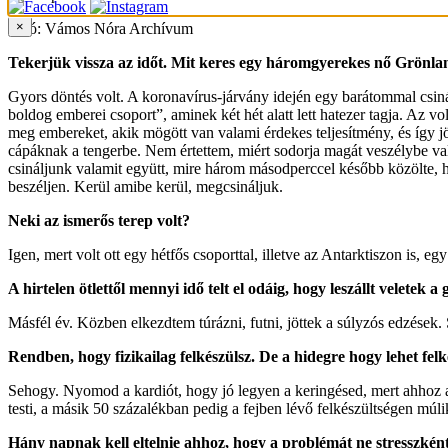
×
Fotó: Vámos Nóra Archívum
Tekerjük vissza az időt. Mit keres egy háromgyerekes nő Grönlan
Gyors döntés volt. A koronavírus-járvány idején egy barátommal csin
boldog emberei csoport”, aminek két hét alatt lett hatezer tagja. Az v
meg embereket, akik mögött van valami érdekes teljesítmény, és így j
cápáknak a tengerbe. Nem értettem, miért sodorja magát veszélybe va
csináljunk valamit együtt, mire három másodperccel később közölte,
beszéljen. Kerül amibe kerül, megcsináljuk.
Neki az ismerős terep volt?
Igen, mert volt ott egy hétfős csoporttal, illetve az Antarktiszon is, eg
A hirtelen ötlettől mennyi idő telt el odáig, hogy leszállt veletek
Másfél év. Közben elkezdtem túrázni, futni, jöttek a súlyzós edzések
Rendben, hogy fizikailag felkészülsz. De a hidegre hogy lehet felk
Sehogy. Nyomod a kardiót, hogy jó legyen a keringésed, mert ahhoz az
testi, a másik 50 százalékban pedig a fejben lévő felkészültségen múl
Hány napnak kell eltelnie ahhoz, hogy a problémát ne stresszkén