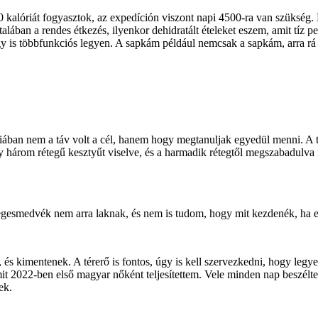
kalóriát fogyasztok, az expedíción viszont napi 4500-ra van szükség.
alában a rendes étkezés, ilyenkor dehidratált ételeket eszem, amit tíz p
y is többfunkciós legyen. A sapkám például nemcsak a sapkám, arra rá 
végiában nem a táv volt a cél, hanem hogy megtanuljak egyedül menni. 
három rétegű kesztyűt viselve, és a harmadik rétegtől megszabadulva 
jegesmedvék nem arra laknak, és nem is tudom, hogy mit kezdenék, ha eg
i, és kimentenek. A térerő is fontos, úgy is kell szervezkedni, hogy legye
amit 2022-ben első magyar nőként teljesítettem. Vele minden nap beszé
ek.