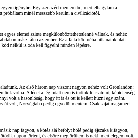
 vegyem igénybe. Egyszer azért mentem be, mert elhagytam a
t próbáltam minél messzebb kerülni a civilizációtól.
zet egyes elemei szinte megkülönböztethetetlenné válnak, és nehéz
dában mászkálna az ember. Ez a fajta köd néha pillanatok alatt
 köd nélkül is oda kell figyelni minden lépésre.
 haladtunk. Az első három nap viszont nagyon nehéz volt Grönlandon:
tünk volna. A lécet a jég miatt nem is tudtuk felcsatolni, képtelenség
i volt a hasonlóság, hogy itt is és ott is kellett húzni egy szánt.
ros út volt, Norvégiába pedig egyedül mentem. Csak saját magamért
 másik nap fagyott, a kötés alá befolyt hólé pedig éjszaka kifagyott,
tödik napon történt, és elsőre még örültem is neki, mert elegem volt.