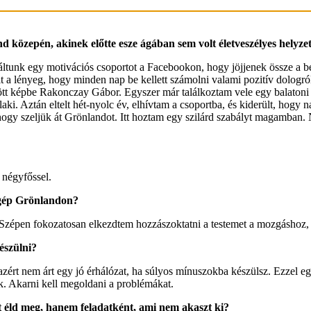
d közepén, akinek előtte esze ágában sem volt életveszélyes helyze
áltunk egy motivációs csoportot a Facebookon, hogy jöjjenek össze a be
olt a lényeg, hogy minden nap be kellett számolni valami pozitív dologró
ött képbe Rakonczay Gábor. Egyszer már találkoztam vele egy balatoni 
laki. Aztán eltelt hét-nyolc év, elhívtam a csoportba, és kiderült, ho
 hogy szeljük át Grönlandot. Itt hoztam egy szilárd szabályt magamba
y négyfőssel.
 a gép Grönlandon?
. Szépen fokozatosan elkezdtem hozzászoktatni a testemet a mozgáshoz,
észülni?
ért nem árt egy jó érhálózat, ha súlyos mínuszokba készülsz. Ezzel eg
ik. Akarni kell megoldani a problémákat.
t éld meg, hanem feladatként, ami nem akaszt ki?