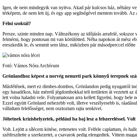
Igen, de nem mindegyik van nyitva. Akad pár kulcsos ház, néhány ve
térképem, de nem lett új, és egy app segítségével mentem tovább. Az a
Félni szoktál?
Persze, szinte minden nap. Változékony az időjárás arrafelé, sokszor 
felmérni, hogy pontosan mi van körülötted. Néha napokon át mész eb
ereszkedik le, és semmit sem látsz, miközben pár másodperccel előtte t
Fotó: Vámos Nóra Archívum
Grönlandhoz képest a norvég nemzeti park könnyű terepnek szá
Másfélének, mert ez dimbes-dombos, Grönlandon pedig nyugatról indul
egy hasadékos, ház méretű jégdombokkal teli területen át vezetett az ú
lett volna haladni vele. Folyamatosan arra kellett figyelni, hogy bele 
Ezzel együtt Grönland nehezebb volt, illetve veszélyesebb is, ráadá
vállaltam felelősséget, nem osztoztam rajta senkivel.
Jöhetnek krízishelyzetek, például ha baj lesz a felszereléssel. Volt
Volt. Lejött a sílécem kötése, rettenetes volt. Felfele caplattam, és h
szétfeszítette a szerkezetet, a csavarok pedig elengedtek. Vittem mag