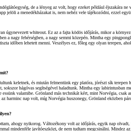
ndéglátóegység, de a lényeg az volt, hogy ezeket például éjszakára ne
pp jelöli a menedékházakat is, nem nehéz vele tájékozódni, ezzel együt
van úgynevezett whiteout. Ez az a fajta ködös időjárás, mikor a környe
ben a nagy fehérségben, a nagy semmi közepén. Mintha egy pingponglab
iszta időben lehetett menni. Veszélyes ez, főleg egy olyan terepen, ahol
mít?
tunk keletnek, és miután felmentünk egy platóra, jórészt sík terepen
t, sokszor hágóvas segítségével haladtunk. Mintha egy labirintusban men
ne essünk valamibe. Grönland más technikát kért, mint Norvégia, csak anny
sul az harminc nap volt, míg Norvégia huszonegy, Grönland eközben pá
 ilyen?
allottam, ahogy nyikorog. Változékony volt az időjárás, egyik nap olvadt,
ammal mindenféle javítóeszközt, de nem tudtam megcsinálni. Mindez az ö