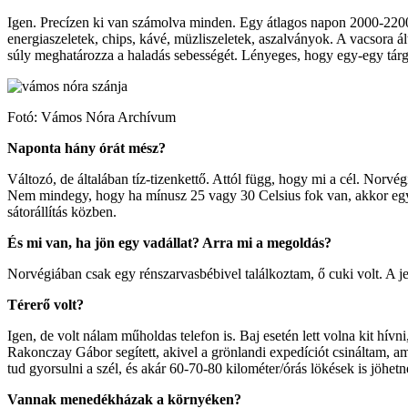
Igen. Precízen ki van számolva minden. Egy átlagos napon 2000-2200 
energiaszeletek, chips, kávé, müzliszeletek, aszalványok. A vacsora ált
súly meghatározza a haladás sebességét. Lényeges, hogy egy-egy tárg
Fotó: Vámos Nóra Archívum
Naponta hány órát mész?
Változó, de általában tíz-tizenkettő. Attól függ, hogy mi a cél. Nor
Nem mindegy, hogy ha mínusz 25 vagy 30 Celsius fok van, akkor egy 
sátorállítás közben.
És mi van, ha jön egy vadállat? Arra mi a megoldás?
Norvégiában csak egy rénszarvasbébivel találkoztam, ő cuki volt. A 
Térerő volt?
Igen, de volt nálam műholdas telefon is. Baj esetén lett volna kit hívn
Rakonczay Gábor segített, akivel a grönlandi expedíciót csináltam, 
tud gyorsulni a szél, és akár 60-70-80 kilométer/órás lökések is jöhetn
Vannak menedékházak a környéken?