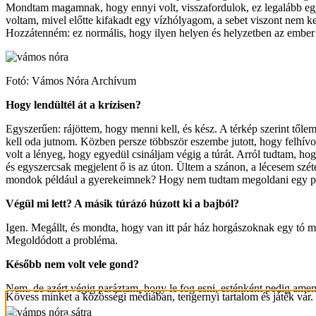
Mondtam magamnak, hogy ennyi volt, visszafordulok, ez legalább egy j
voltam, mivel előtte kifakadt egy vízhólyagom, a sebet viszont nem ke
Hozzátenném: ez normális, hogy ilyen helyen és helyzetben az ember
Fotó: Vámos Nóra Archívum
Hogy lendültél át a krízisen?
Egyszerűen: rájöttem, hogy menni kell, és kész. A térkép szerint tőlem
kell oda jutnom. Közben persze többször eszembe jutott, hogy felhívom
volt a lényeg, hogy egyedül csináljam végig a túrát. Arról tudtam, hog
és egyszercsak megjelent ő is az úton. Ültem a szánon, a lécesem szét
mondok például a gyerekeimnek? Hogy nem tudtam megoldani egy pr
Végül mi lett? A másik túrázó húzott ki a bajból?
Igen. Megállt, és mondta, hogy van itt pár ház horgászoknak egy tó me
Megoldódott a probléma.
Később nem volt vele gond?
Nem. de azért végig paráztam, hogy le fog esni, esténként pedig amenny
Kövess minket a közösségi médiában, tengernyi tartalom és játék vár.