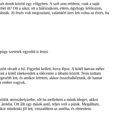
, két domb között egy völgyben. A szél sem rebbent, csak a saját
het itt? Ott a sátor, ott a hálózsákom, ettem, úgyhogy lefekszem,
sák. Jó érzés volt megosztani, valamiért üres lett volna az érzés, ha
úgy szeretek egyedül is lenni.
zért olvadt a hó. Figyelni kellett, hova lépsz. A kötél hatvan méter
ont a kötél rátekeredett a sílécemre a lábaim között. Nem tudtam
idegesebb lett, és amikor leértem, akkor összebalhéztunk, de hamar
tos ember vagyok.
ülök stresszhelyzetbe, sőt ha mellettem a másik ideges, akkor
okba. Ott állt egy másik autó, teljes volt a pánik. Megálltam,
kor mindenki jól lett, visszaültem az autóba, és elmentem.