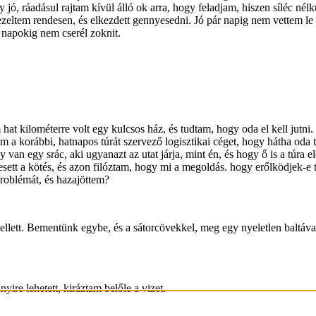
ó, ráadásul rajtam kívül álló ok arra, hogy feladjam, hiszen síléc nél
zeltem rendesen, és elkezdett gennyesedni. Jó pár napig nem vettem le a
 napokig nem cserél zoknit.
 hat kilométerre volt egy kulcsos ház, és tudtam, hogy oda el kell jutni
 a korábbi, hatnapos túrát szervező logisztikai céget, hogy hátha oda t
y van egy srác, aki ugyanazt az utat járja, mint én, és hogy ő is a túra 
esett a kötés, és azon filóztam, hogy mi a megoldás. hogy erőlködjek-e 
oblémát, és hazajöttem?
llett. Bementünk egybe, és a sátorcövekkel, meg egy nyeletlen baltával 
ire lehetett, kiráztam belőle a vizet.