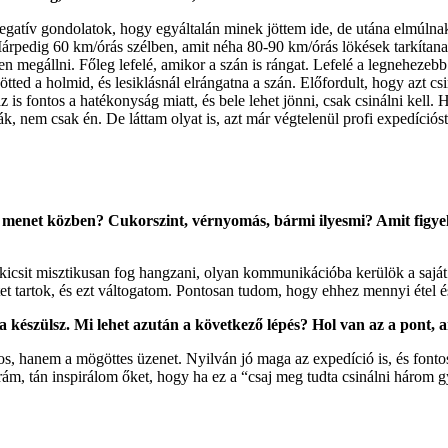
gatív gondolatok, hogy egyáltalán minek jöttem ide, de utána elmúlnak
árpedig 60 km/órás szélben, amit néha 80-90 km/órás lökések tarkítanak
len megállni. Főleg lefelé, amikor a szán is rángat. Lefelé a legneheze
ötted a holmid, és lesiklásnál elrángatna a szán. Előfordult, hogy azt
is fontos a hatékonyság miatt, és bele lehet jönni, csak csinálni kell.
ák, nem csak én. De láttam olyat is, azt már végtelenül profi expedícióstó
 menet közben? Cukorszint, vérnyomás, bármi ilyesmi? Amit figyel
kicsit misztikusan fog hangzani, olyan kommunikációba kerülök a sajá
tet tartok, és ezt váltogatom. Pontosan tudom, hogy ehhez mennyi étel 
készülsz. Mi lehet azután a következő lépés? Hol van az a pont, 
 hanem a mögöttes üzenet. Nyilván jó maga az expedíció is, és fontos,
ám, tán inspirálom őket, hogy ha ez a “csaj meg tudta csinálni három g