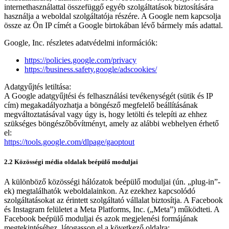
internethasználattal összefüggő egyéb szolgáltatások biztosítására
használja a weboldal szolgáltatója részére. A Google nem kapcsolja
össze az Ön IP címét a Google birtokában lévő bármely más adattal.
Google, Inc. részletes adatvédelmi információk:
https://policies.google.com/privacy
https://business.safety.google/adscookies/
Adatgyűjtés letiltása:
A Google adatgyűjtési és felhasználási tevékenységét (sütik és IP
cím) megakadályozhatja a böngésző megfelelő beállításának
megváltoztatásával vagy úgy is, hogy letölti és telepíti az ehhez
szükséges böngészőbővítményt, amely az alábbi webhelyen érhető
el:
https://tools.google.com/dlpage/gaoptout
2.2 Közösségi média oldalak beépülő moduljai
A különböző közösségi hálózatok beépülő moduljai (ún. „plug-in”-
ek) megtalálhatók weboldalainkon. Az ezekhez kapcsolódó
szolgáltatásokat az érintett szolgáltató vállalat biztosítja. A Facebook
és Instagram felületet a Meta Platforms, Inc. („Meta”) működteti. A
Facebook beépülő moduljai és azok megjelenési formájának
megtekintéséhez, látogasson el a következő oldalra: