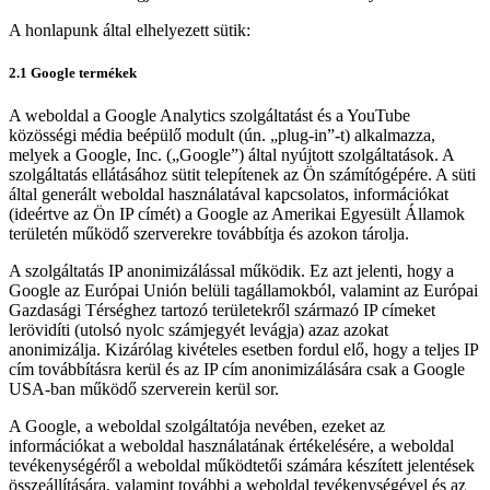
A honlapunk által elhelyezett sütik:
2.1 Google termékek
A weboldal a Google Analytics szolgáltatást és a YouTube
közösségi média beépülő modult (ún. „plug-in”-t) alkalmazza,
melyek a Google, Inc. („Google”) által nyújtott szolgáltatások. A
szolgáltatás ellátásához sütit telepítenek az Ön számítógépére. A süti
által generált weboldal használatával kapcsolatos, információkat
(ideértve az Ön IP címét) a Google az Amerikai Egyesült Államok
területén működő szerverekre továbbítja és azokon tárolja.
A szolgáltatás IP anonimizálással működik. Ez azt jelenti, hogy a
Google az Európai Unión belüli tagállamokból, valamint az Európai
Gazdasági Térséghez tartozó területekről származó IP címeket
lerövidíti (utolsó nyolc számjegyét levágja) azaz azokat
anonimizálja. Kizárólag kivételes esetben fordul elő, hogy a teljes IP
cím továbbításra kerül és az IP cím anonimizálására csak a Google
USA-ban működő szerverein kerül sor.
A Google, a weboldal szolgáltatója nevében, ezeket az
információkat a weboldal használatának értékelésére, a weboldal
tevékenységéről a weboldal működtetői számára készített jelentések
összeállítására, valamint további a weboldal tevékenységével és az