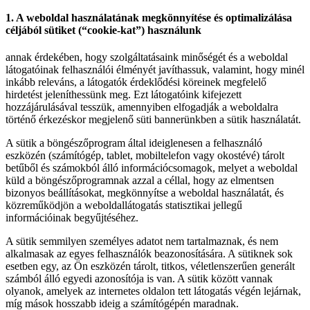
1. A weboldal használatának megkönnyítése és optimalizálása
céljából sütiket (“cookie-kat”) használunk
annak érdekében, hogy szolgáltatásaink minőségét és a weboldal
látogatóinak felhasználói élményét javíthassuk, valamint, hogy minél
inkább releváns, a látogatók érdeklődési köreinek megfelelő
hirdetést jeleníthessünk meg. Ezt látogatóink kifejezett
hozzájárulásával tesszük, amennyiben elfogadják a weboldalra
történő érkezéskor megjelenő süti bannerünkben a sütik használatát.
A sütik a böngészőprogram által ideiglenesen a felhasználó
eszközén (számítógép, tablet, mobiltelefon vagy okostévé) tárolt
betűből és számokból álló információcsomagok, melyet a weboldal
küld a böngészőprogramnak azzal a céllal, hogy az elmentsen
bizonyos beállításokat, megkönnyítse a weboldal használatát, és
közreműködjön a weboldallátogatás statisztikai jellegű
információinak begyűjtéséhez.
A sütik semmilyen személyes adatot nem tartalmaznak, és nem
alkalmasak az egyes felhasználók beazonosítására. A sütiknek sok
esetben egy, az Ön eszközén tárolt, titkos, véletlenszerűen generált
számból álló egyedi azonosítója is van. A sütik között vannak
olyanok, amelyek az internetes oldalon tett látogatás végén lejárnak,
míg mások hosszabb ideig a számítógépén maradnak.