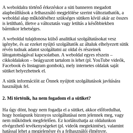
A weboldalra történő érkezéskor a süti banneren megadott
alapbeállítások a felhasználó megjelölése szerint változtathatók, a
weboldal alap működéséhez szükséges sütiken kívül akár az összes
is letiltható, illetve a változtatás vagy letiltás a későbbiekben
bármikor lehetséges.
A weboldal tulajdonosa külső analitikai szolgáltatásokat vesz
igénybe, és az ezeket nyújtó szolgáltatók az általuk elhelyezett sütik
révén tudnak adatot szolgáltatni az oldal és részeinek
látogatottságával kapcsolatban. A weboldal egyes részein –
cikkoldalakon – beágyazott tartalom is lehet (pl. YouTube videók,
Facebook és Instagram gombok), mely internetes oldalak saját
sütiket helyezhetnek el.
A sütik információit az Önnek nyújtott szolgáltatások javítására
használjuk fel.
2. Mi történik, ha nem fogadom el a sütiket?
Ha úgy dönt, hogy nem fogadja el a sütiket, akkor előfordulhat,
hogy honlapunk bizonyos szolgáltatásai nem jelennek meg, vagy
nem működnek megfelelően. Ez korlátozhatja az oldalunkon
elvégezhető tevékenységeket (pl. videók megtekintése), valamint
hatással lehet a megjelenésre és a felhasználói élményre.