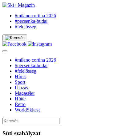
#milano cortina 2026
#pecsenka-budai
#felelősség
#milano cortina 2026
#pecsenka-budai
#felelősség
Hírek
Sport
Utazás
Magasélet
Hütte
Retro
WorldSkitest
Süti szabályzat