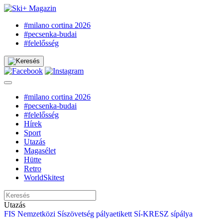
#milano cortina 2026
#pecsenka-budai
#felelősség
#milano cortina 2026
#pecsenka-budai
#felelősség
Hírek
Sport
Utazás
Magasélet
Hütte
Retro
WorldSkitest
Utazás
FIS
Nemzetközi Síszövetség
pályaetikett
Sí-KRESZ
sípálya