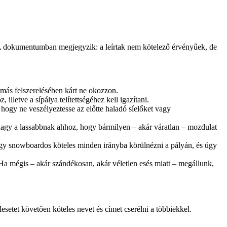
 A dokumentumban megjegyzik: a leírtak nem kötelező érvényűek, de
 más felszerelésében kárt ne okozzon.
illetve a sípálya telítettségéhez kell igazítani.
hogy ne veszélyeztesse az előtte haladó síelőket vagy
hagy a lassabbnak ahhoz, hogy bármilyen – akár váratlan – mozdulat
ő vagy snowboardos köteles minden irányba körülnézni a pályán, és úgy
. Ha mégis – akár szándékosan, akár véletlen esés miatt – megállunk,
setet követően köteles nevet és címet cserélni a többiekkel.