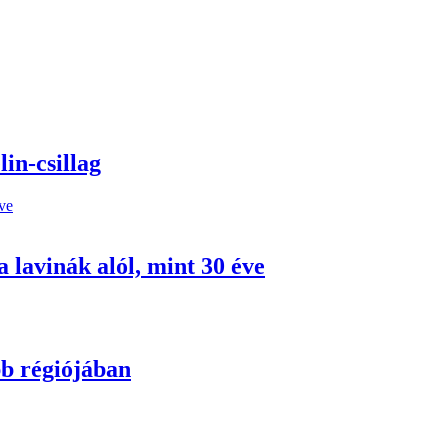
in-csillag
 lavinák alól, mint 30 éve
bb régiójában