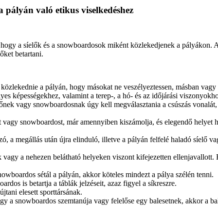
a pályán való etikus viselkedéshez
, hogy a síelők és a snowboardosok miként közlekedjenek a pályákon.
őket betartani.
ell közlekednie a pályán, hogy másokat ne veszélyeztessen, másban vagy
yes képességekhez, valamint a terep-, a hó- és az időjárási viszonyokhoz, 
előnek vagy snowboardosnak úgy kell megválasztania a csúszás vonalát, 
őt vagy snowboardost, már amennyiben kiszámolja, és elegendő helyet 
zó, a megállás után újra elinduló, illetve a pályán felfelé haladó síel
űk vagy a nehezen belátható helyeken viszont kifejezetten ellenjavallott
nowboardos sétál a pályán, akkor köteles mindezt a pálya szélén tenni.
ardos is betartja a táblák jelzéseit, azaz figyel a síkreszre.
újtani elesett sporttársának.
agy a snowboardos szemtanúja vagy felelőse egy balesetnek, akkor a bale