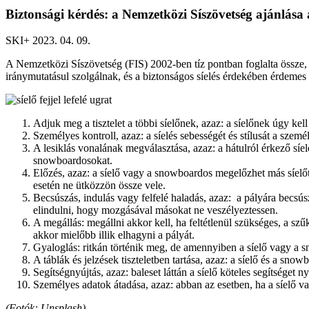
Biztonsági kérdés: a Nemzetközi Síszövetség ajánlása 
SKI+ 2023. 04. 09.
A Nemzetközi Síszövetség (FIS) 2002-ben tíz pontban foglalta össze
iránymutatásul szolgálnak, és a biztonságos síelés érdekében érdemes 
Adjuk meg a tisztelet a többi síelőnek, azaz: a síelőnek úgy k
Személyes kontroll, azaz: a síelés sebességét és stílusát a személ
A lesiklás vonalának megválasztása, azaz: a hátulról érkező sí
snowboardosokat.
Előzés, azaz: a síelő vagy a snowboardos megelőzhet más síel
esetén ne ütközzön össze vele.
Becsúszás, indulás vagy felfelé haladás, azaz: a pályára becsús
elindulni, hogy mozgásával másokat ne veszélyeztessen.
A megállás: megállni akkor kell, ha feltétlenül szükséges, a sz
akkor mielőbb illik elhagyni a pályát.
Gyaloglás: ritkán történik meg, de amennyiben a síelő vagy a s
A táblák és jelzések tiszteletben tartása, azaz: a síelő és a snowbo
Segítségnyújtás, azaz: baleset láttán a síelő köteles segítséget ny
Személyes adatok átadása, azaz: abban az esetben, ha a síelő v
(Fotók: Unsplash)