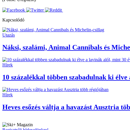
Kapcsolódó
Utazás
Náksi, szalámi, Animal Cannibals és Michel
Hírek
10 százalékkal többen szabadulnak ki élve a
Hírek
Heves esőzés váltja a havazást Ausztria tö
Regisztrálj hírlevelünkre!