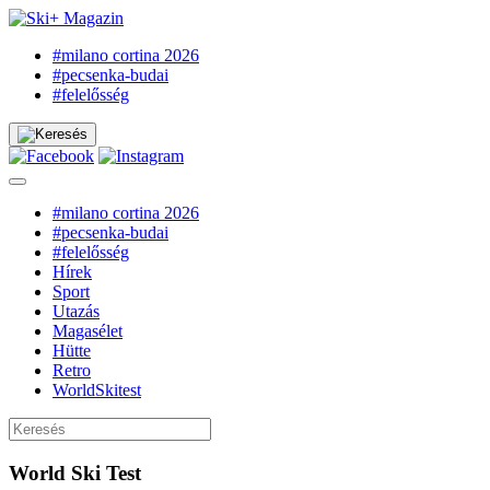
#milano cortina 2026
#pecsenka-budai
#felelősség
#milano cortina 2026
#pecsenka-budai
#felelősség
Hírek
Sport
Utazás
Magasélet
Hütte
Retro
WorldSkitest
World Ski Test