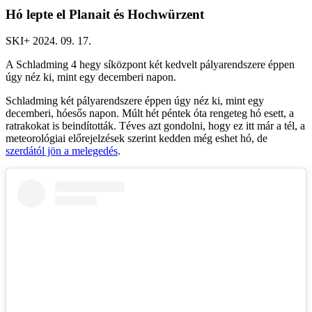
Hó lepte el Planait és Hochwürzent
SKI+ 2024. 09. 17.
A Schladming 4 hegy síközpont két kedvelt pályarendszere éppen
úgy néz ki, mint egy decemberi napon.
Schladming két pályarendszere éppen úgy néz ki, mint egy
decemberi, hóesős napon. Múlt hét péntek óta rengeteg hó esett, a
ratrakokat is beindították. Téves azt gondolni, hogy ez itt már a tél, a
meteorológiai előrejelzések szerint kedden még eshet hó, de
szerdától jön a melegedés
.