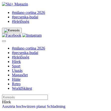
#milano cortina 2026
#pecsenka-budai
#felelősség
#milano cortina 2026
#pecsenka-budai
#felelősség
Hírek
Sport
Utazás
Magasélet
Hütte
Retro
WorldSkitest
Hírek
Ausztria
hochwürzen
planai
Schladming