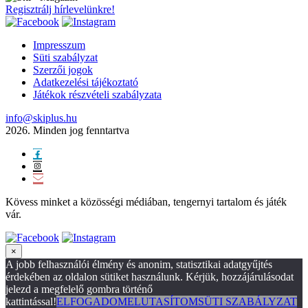
Regisztrálj hírlevelünkre!
Impresszum
Süti szabályzat
Szerzői jogok
Adatkezelési tájékoztató
Játékok részvételi szabályzata
info@skiplus.hu
2026. Minden jog fenntartva
Kövess minket a közösségi médiában, tengernyi tartalom és játék
vár.
×
A jobb felhasználói élmény és anonim, statisztikai adatgyűjtés
érdekében az oldalon sütiket használunk. Kérjük, hozzájárulásodat
jelezd a megfelelő gombra történő
kattintással!
ELFOGADOM
ELUTASÍTOM
SÜTI SZABÁLYZAT