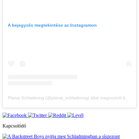
A bejegyzés megtekintése az Instagramon
Planai Schladming (@planai_schladming) által megosztott bejegyzés
Kapcsolódó