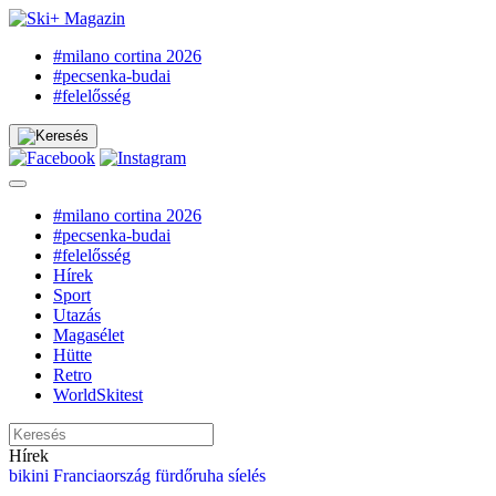
#milano cortina 2026
#pecsenka-budai
#felelősség
#milano cortina 2026
#pecsenka-budai
#felelősség
Hírek
Sport
Utazás
Magasélet
Hütte
Retro
WorldSkitest
Hírek
bikini
Franciaország
fürdőruha
síelés