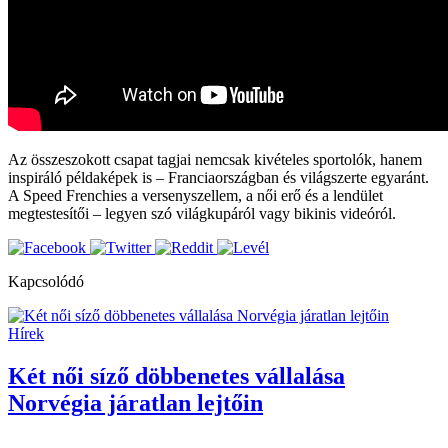
Az összeszokott csapat tagjai nemcsak kivételes sportolók, hanem
inspiráló példaképek is – Franciaországban és világszerte egyaránt.
A Speed Frenchies a versenyszellem, a női erő és a lendület
megtestesítői – legyen szó világkupáról vagy bikinis videóról.
Kapcsolódó
Hírek
Két női síző döbbenetes vállalása
Norvégia járatlan lejtőin