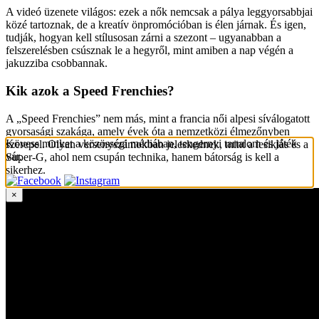
A videó üzenete világos: ezek a nők nemcsak a pálya leggyorsabbjai
közé tartoznak, de a kreatív önpromócióban is élen járnak. És igen,
tudják, hogyan kell stílusosan zárni a szezont – ugyanabban a
felszerelésben csúsznak le a hegyről, mint amiben a nap végén a
jakuzziba csobbannak.
Kik azok a Speed Frenchies?
A „Speed Frenchies” nem más, mint a francia női alpesi síválogatott
gyorsasági szakága, amely évek óta a nemzetközi élmezőnyben
Kövess minket a közösségi médiában, tengernyi tartalom és játék
szerepel. Olyan versenyszámokban jeleskednek, mint a lesiklás és a
vár.
Super-G, ahol nem csupán technika, hanem bátorság is kell a
sikerhez.
×