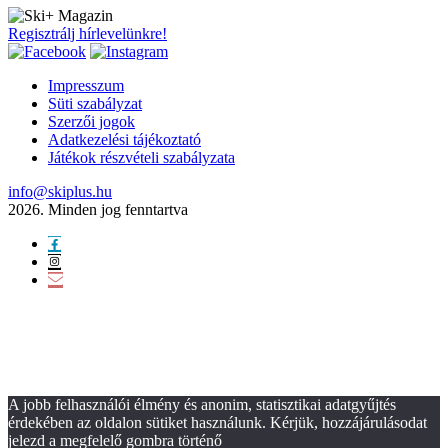
Regisztrálj hírlevelünkre!
Impresszum
Süti szabályzat
Szerzői jogok
Adatkezelési tájékoztató
Játékok részvételi szabályzata
info@skiplus.hu
2026. Minden jog fenntartva
A jobb felhasználói élmény és anonim, statisztikai adatgyűjtés
érdekében az oldalon sütiket használunk. Kérjük, hozzájárulásodat
jelezd a megfelelő gombra történő