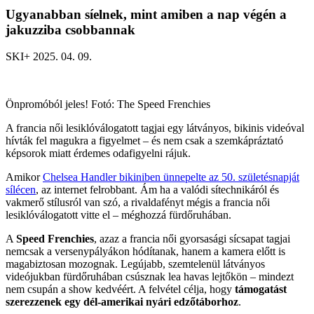
Ugyanabban síelnek, mint amiben a nap végén a
jakuzziba csobbannak
SKI+ 2025. 04. 09.
Önpromóból jeles! Fotó: The Speed Frenchies
A francia női lesiklóválogatott tagjai egy látványos, bikinis videóval
hívták fel magukra a figyelmet – és nem csak a szemkápráztató
képsorok miatt érdemes odafigyelni rájuk.
Amikor
Chelsea Handler bikiniben ünnepelte az 50. születésnapját
sílécen
, az internet felrobbant. Ám ha a valódi sítechnikáról és
vakmerő stílusról van szó, a rivaldafényt mégis a francia női
lesiklóválogatott vitte el – méghozzá fürdőruhában.
A
Speed Frenchies
, azaz a francia női gyorsasági sícsapat tagjai
nemcsak a versenypályákon hódítanak, hanem a kamera előtt is
magabiztosan mozognak. Legújabb, szemtelenül látványos
videójukban fürdőruhában csúsznak lea havas lejtőkön – mindezt
nem csupán a show kedvéért. A felvétel célja, hogy
támogatást
szerezzenek egy dél-amerikai nyári edzőtáborhoz
.