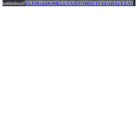
kattintással!
ELFOGADOM
ELUTASÍTOM
SÜTI SZABÁLYZAT